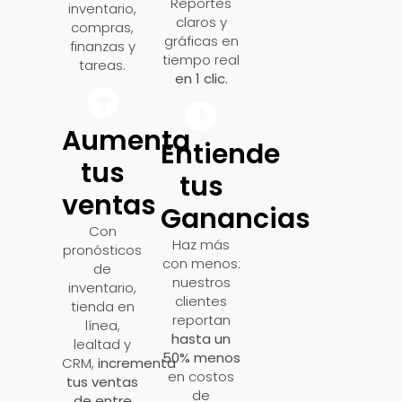
Reportes
inventario,
claros y
compras,
gráficas en
finanzas y
tiempo real
tareas.
en 1 clic.
Aumenta
Entiende
tus
tus
ventas
Ganancias
Con
Haz más
pronósticos
con menos:
de
nuestros
inventario,
clientes
tienda en
reportan
línea,
hasta un
lealtad y
50% menos
CRM,
incrementa
en costos
tus ventas
de
de entre