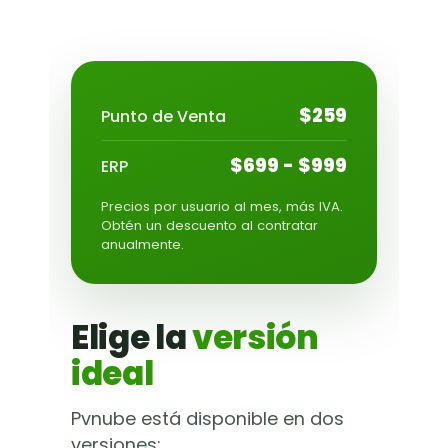
$259
Punto de Venta
$699 - $999
ERP
Precios por usuario al mes, más IVA.
Obtén un descuento al contratar
anualmente.
Elige la
versión
ideal
Pvnube está disponible en dos
versiones: