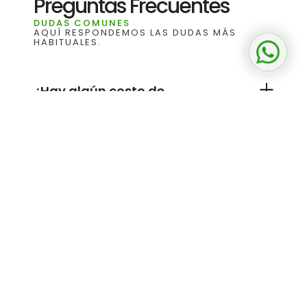
Preguntas Frecuentes
DUDAS COMUNES
AQUÍ RESPONDEMOS LAS DUDAS MÁS
HABITUALES.
¡Conve
¿Hay algún costo de
implementación o capacitación para
el sistema?
¿Manejan implementación
presencial?
¿Existen plazos forzosos?